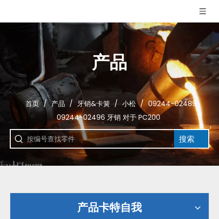
产品
首页
/
产品
/
牙销&卡簧
/
小松
/
09244-02489
09244-02496 牙销 对于 PC200
搜索
产品卡特自我