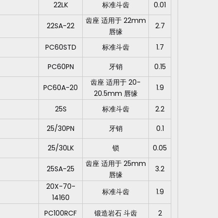
22LK
标准斗齿
0.01
齿座 适用于 22mm
22SA-22
2.7
唇缘
PC60STD
标准斗齿
1.7
PC60PN
牙销
0.15
齿座 适用于 20-
PC60A-20
1.9
20.5mm 唇缘
25S
标准斗齿
2.2
25/30PN
牙销
0.1
25/30LK
锁
0.05
齿座 适用于 25mm
25SA-25
3.2
唇缘
20X-70-
标准斗齿
1.9
14160
PC100RCF
锻造岩石 斗齿
2