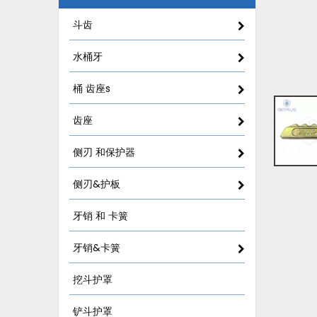
斗齿
水桶牙
桶 齿座s
齿座
侧刃 和保护器
侧刃&护板
牙销 和 卡簧
牙销&卡簧
挖斗护罩
铲斗护罩