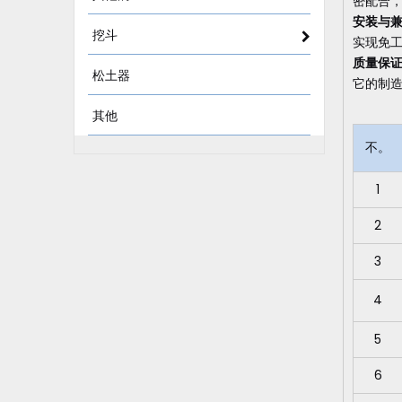
密配合
安装与
挖斗
实现免工
质量保
松土器
它的制造
其他
不。
1
2
3
4
5
6