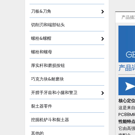
刀板&刀角
产品描
切削刃和端部钻头
螺栓&螺帽
螺栓和螺母
厚实杆和磨损按钮
产品
巧克力块&耐磨块
开膛手牙齿和小腿和警卫
核心定
裂土器零件
这是来自 
PC88
挖掘机铲斗和裂土器
性能特
它由高
其他的