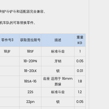
系列铲斗铲斗和适配器完全兼容。
掘机车队的可靠替换零件。
重量
零件号3
获取普拉斯号
描述
KG
18岁
18SF
标准斗齿
1
18-20PN
牙销
0.05
18-20LK
锁
0.01
齿座 适用于 16mm
18SA-16
1.8
唇缘
22S
标准斗齿
1.2
22pn
锁
0.05