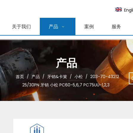
Engl
关于我们
产品
案例
服务
产品
首页
/
产品
/
牙销&卡簧
/
小松
/
203-70-43212
25/30PN 牙销 小松 PC60-5,6,7 PC75UU-1,2,3