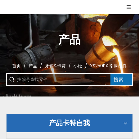
产品
首页
/
产品
/
牙销&卡簧
/
小松
/
XS250PX 引脚组件
搜索
产品卡特自我