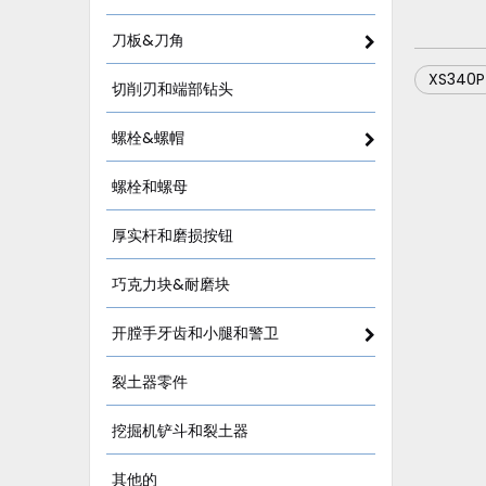
刀板&刀角
XS340P
切削刃和端部钻头
螺栓&螺帽
螺栓和螺母
厚实杆和磨损按钮
巧克力块&耐磨块
开膛手牙齿和小腿和警卫
裂土器零件
挖掘机铲斗和裂土器
其他的