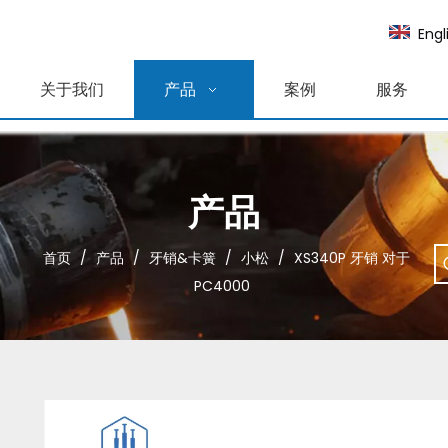
Engl
关于我们
产品
案例
服务
产品
首页
/
产品
/
牙销&卡簧
/
小松
/
XS340P 牙销 对于
PC4000