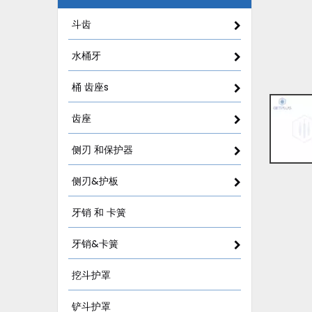
斗齿
水桶牙
桶 齿座s
齿座
侧刃 和保护器
侧刃&护板
牙销 和 卡簧
牙销&卡簧
挖斗护罩
铲斗护罩