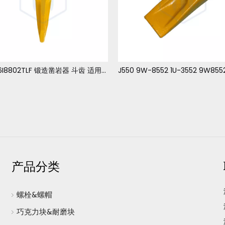
J800 6I8802TLF 锻造凿岩器 斗齿 适用于 卡特 390
产品分类
螺栓&螺帽
巧克力块&耐磨块