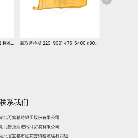
J550 9W-8552 1U-3552 9W8552 标准 斗齿 适用于 卡特 345-349
获取普拉斯 220-9091 475-5480 K90重型长提示卡特挖掘机和车轮装载机
47
联系我们
湖北万鑫精铸锻压股份有限公司
湖北普拉斯进出口贸易有限公司
湖北省宜都市红花套镇窑坡垴村四组