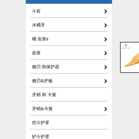
斗齿
水桶牙
桶 齿座s
齿座
侧刃 和保护器
侧刃&护板
牙销 和 卡簧
牙销&卡簧
挖斗护罩
铲斗护罩