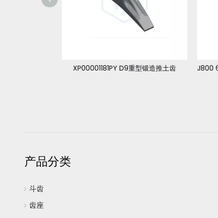
GET普拉斯 V61SD SUPER V 系列凿岩机斗齿
XP00001181PY D9重型锻造推土齿
产品分类
斗齿
齿座