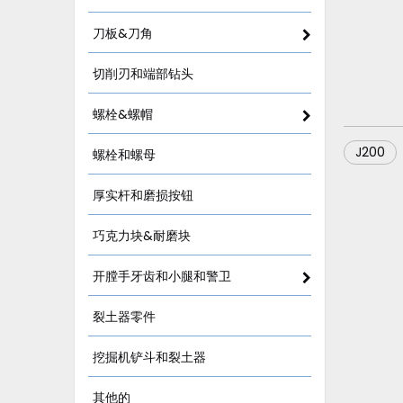
刀板&刀角
切削刃和端部钻头
螺栓&螺帽
J200
螺栓和螺母
厚实杆和磨损按钮
巧克力块&耐磨块
开膛手牙齿和小腿和警卫
裂土器零件
挖掘机铲斗和裂土器
其他的