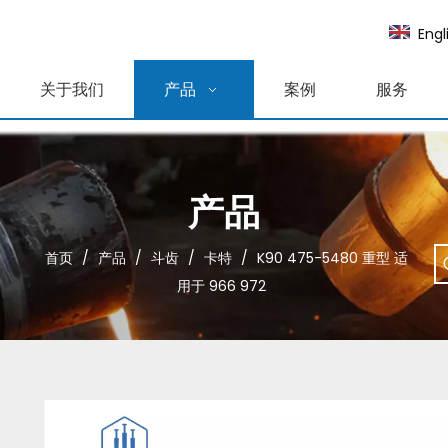
Engl
关于我们
产品
案例
服务
产品
首页
/
产品
/
斗齿
/
卡特
/
K90 475-5480 重型 适
用于 966 972