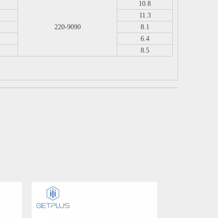
10.8
11.3
220-9090
8.1
6.4
8.5