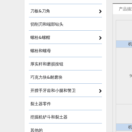
产品描
刀板&刀角
切削刃和端部钻头
螺栓&螺帽
螺栓和螺母
厚实杆和磨损按钮
9
巧克力块&耐磨块
开膛手牙齿和小腿和警卫
裂土器零件
挖掘机铲斗和裂土器
其他的