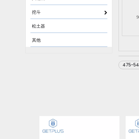
挖斗
9
松土器
其他
475-5