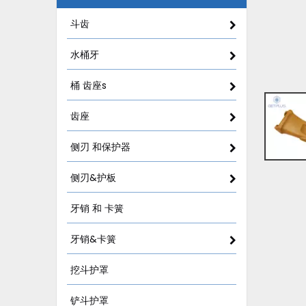
斗齿
水桶牙
桶 齿座s
齿座
侧刃 和保护器
侧刃&护板
牙销 和 卡簧
牙销&卡簧
挖斗护罩
铲斗护罩