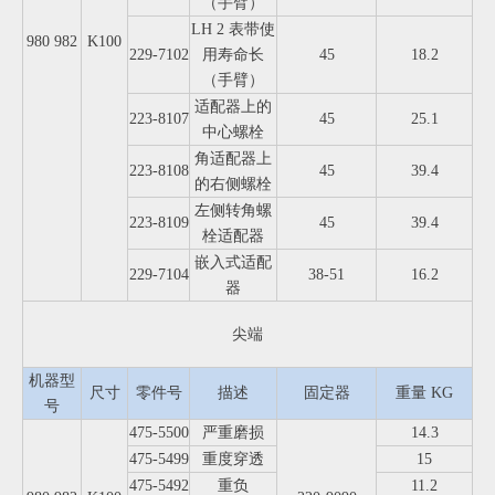
（手臂）
LH 2 表带使
980 982
K100
229-7102
用寿命长
45
18.2
（手臂）
适配器上的
223-8107
45
25.1
中心螺栓
角适配器上
223-8108
45
39.4
的右侧螺栓
左侧转角螺
223-8109
45
39.4
栓适配器
嵌入式适配
229-7104
38-51
16.2
器
尖端
机器型
尺寸
零件号
描述
固定器
重量 KG
号
475-5500
严重磨损
14.3
475-5499
重度穿透
15
475-5492
重负
11.2