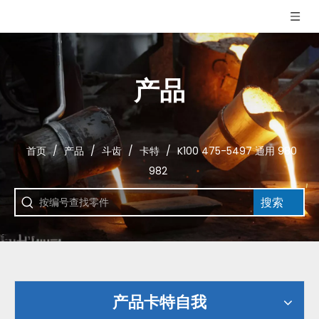
产品
首页
/
产品
/
斗齿
/
卡特
/
K100 475-5497 通用 980
982
搜索
产品卡特自我