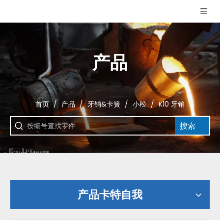
产品
首页
/
产品
/
牙销&卡簧
/
小松
/
K10 牙销
搜索
产品卡特自我