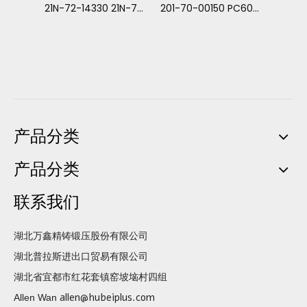
175-78-21740 D275 裂土器锁 牙销
21N-72-14330 21N-72-14331 牙销 适用于小松 PC1000-PC1250
201-70-00150 PC60PN 牙销 小松 PC60-1,2
TS92
产品分类
产品分类
联系我们
湖北万鑫精铸锻压股份有限公司
湖北普拉斯进出口贸易有限公司
湖北省宜都市红花套镇窑坡垴村四组
allen@hubeiplus.com
Allen Wan