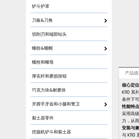
铲斗护罩
刀板&刀角
切削刃和端部钻头
螺栓&螺帽
螺栓和螺母
产品描
厚实杆和磨损按钮
核心定
巧克力块&耐磨块
K110
条件下
开膛手牙齿和小腿和警卫
性能特
采用高
裂土器零件
力，从
安装与
挖掘机铲斗和裂土器
与 K1