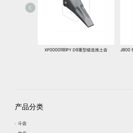
GET普拉斯 V61SD SUPER V 系列凿岩机斗齿
XP00001181PY D9重型锻造推土齿
产品分类
斗齿