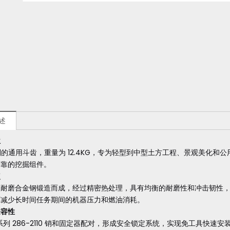
述
位
 系列的通用斗齿，重量为 12.4KG，专为轻型到中型土方工程、景观美
可靠的挖掘组件。
点
级耐磨合金钢锻造而成，经过精密热处理，具有均衡的耐磨性和冲击韧性
而减少长时间任务期间的机器压力和燃油消耗。
兼容性
10 系列 286-2110 销和固定器配对，形成安全锁定系统，实现免工具