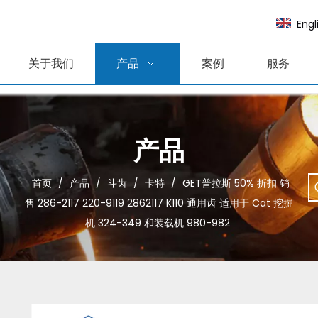
Engl
关于我们
产品
案例
服务
产品
首页
/
产品
/
斗齿
/
卡特
/
GET普拉斯 50% 折扣 销
售 286-2117 220-9119 2862117 K110 通用齿 适用于 Cat 挖掘
机 324-349 和装载机 980-982