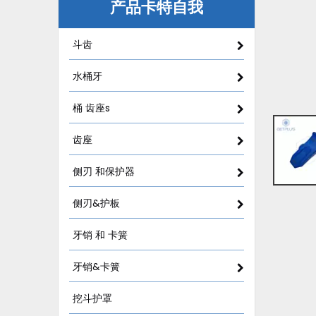
产品卡特自我
斗齿
水桶牙
桶 齿座s
齿座
侧刃 和保护器
侧刃&护板
牙销 和 卡簧
牙销&卡簧
挖斗护罩