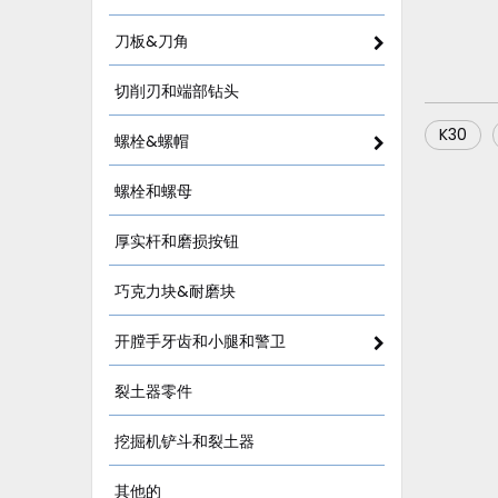
刀板&刀角
切削刃和端部钻头
K30
螺栓&螺帽
螺栓和螺母
厚实杆和磨损按钮
巧克力块&耐磨块
开膛手牙齿和小腿和警卫
裂土器零件
挖掘机铲斗和裂土器
其他的