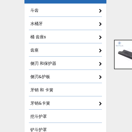
斗齿
水桶牙
桶 齿座s
齿座
侧刃 和保护器
侧刃&护板
牙销 和 卡簧
牙销&卡簧
挖斗护罩
铲斗护罩