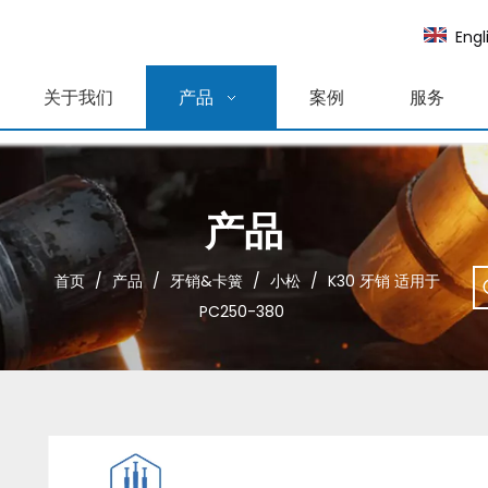
Engl
关于我们
产品
案例
服务
产品
首页
/
产品
/
牙销&卡簧
/
小松
/
K30 牙销 适用于
PC250-380