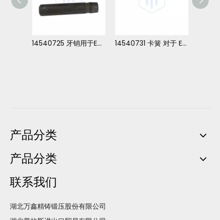
 EC290
14540725 牙销用于EC140
14540731 卡簧 对于 EC290
产品分类
产品分类
联系我们
湖北万鑫精铸锻压股份有限公司