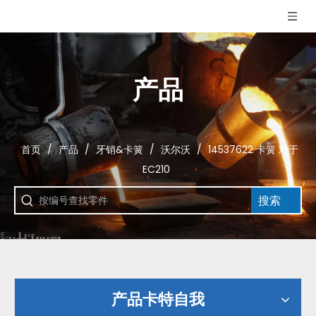
产品
首页
/
产品
/
牙销&卡簧
/
沃尔沃
/
14537622 卡簧 对于
EC210
搜索
产品卡特自我