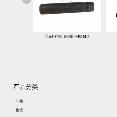
 EC290
14540725 牙销用于EC140
产品分类
斗齿
齿座