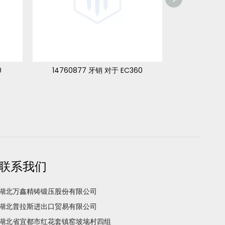
0
14760877 牙销 对于 EC360
1455097
联系我们
湖北万鑫精铸锻压股份有限公司
湖北普拉斯进出口贸易有限公司
湖北省宜都市红花套镇窑坡垴村四组