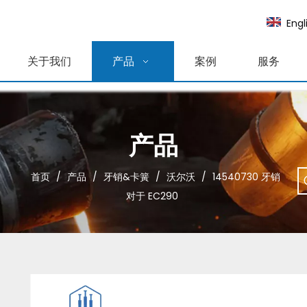
Engl
关于我们
产品
案例
服务
产品
首页
/
产品
/
牙销&卡簧
/
沃尔沃
/
14540730 牙销
对于 EC290