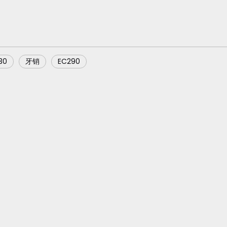
30
牙销
EC290