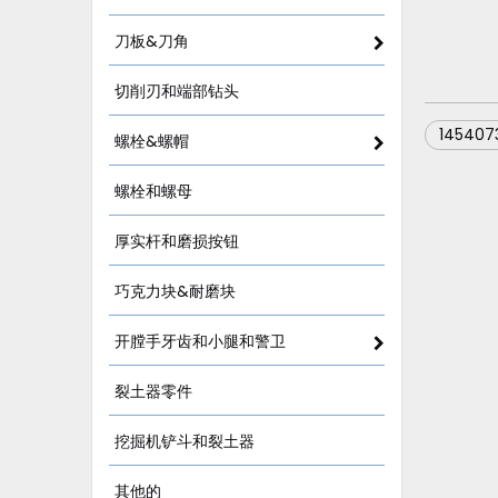
刀板&刀角
切削刃和端部钻头
145407
螺栓&螺帽
螺栓和螺母
厚实杆和磨损按钮
巧克力块&耐磨块
开膛手牙齿和小腿和警卫
裂土器零件
挖掘机铲斗和裂土器
其他的