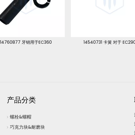
14760877 牙销用于EC360
14540731 卡簧 对于 EC29
产品分类
螺栓&螺帽
巧克力块&耐磨块