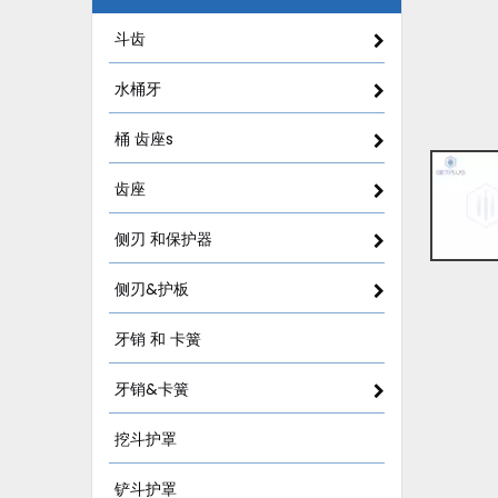
斗齿
水桶牙
桶 齿座s
齿座
侧刃 和保护器
侧刃&护板
牙销 和 卡簧
牙销&卡簧
挖斗护罩
铲斗护罩