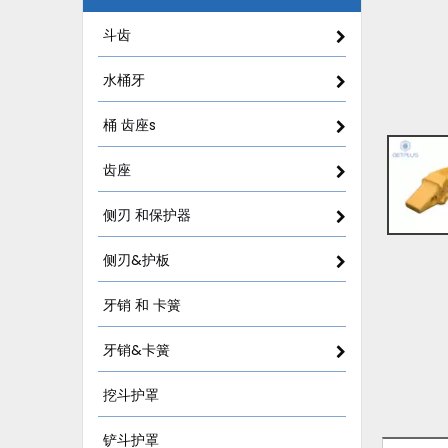
斗齿
水桶牙
桶 齿座s
齿座
侧刃 和保护器
侧刃&护板
牙销 和 卡簧
牙销&卡簧
挖斗护罩
铲斗护罩