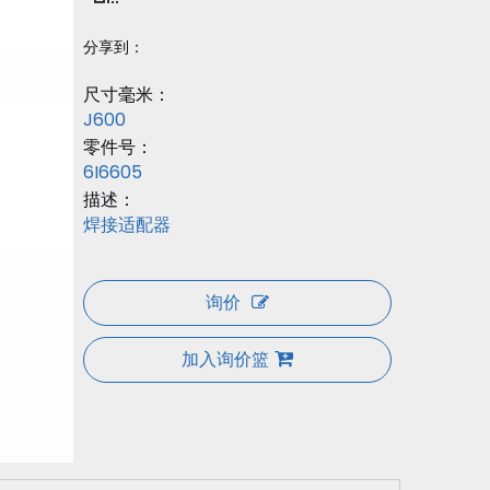
分享到：
尺寸毫米：
J600
零件号：
6I6605
描述：
焊接适配器
询价
加入询价篮