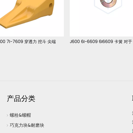
600 7I-7609 穿透力 挖斗 尖端
产品分类
螺栓&螺帽
巧克力块&耐磨块