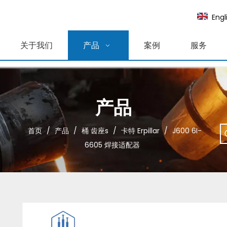
Engl
关于我们
产品
案例
服务
产品
首页
/
产品
/
桶 齿座s
/
卡特 Erpillar
/
J600 6I-
6605 焊接适配器