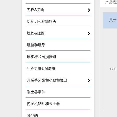
产品描
刀板&刀角
尺寸
切削刃和端部钻头
螺栓&螺帽
螺栓和螺母
厚实杆和磨损按钮
巧克力块&耐磨块
J600
开膛手牙齿和小腿和警卫
裂土器零件
挖掘机铲斗和裂土器
其他的