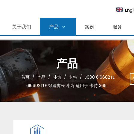
Engl
关于我们
产品
案例
服务
产品
首页
/
产品
/
斗齿
/
卡特
/
J600 6I6602TL
6I6602TLF 锻造虎长 斗齿 适用于 卡特 365