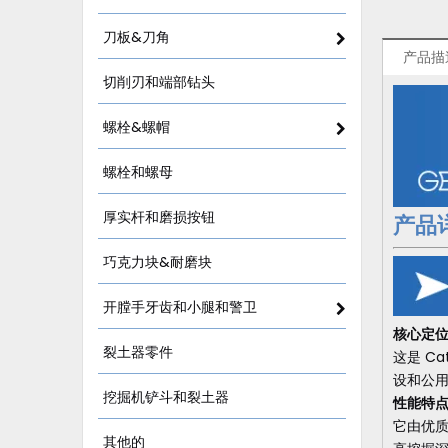
刀板&刀角
产品描
切削刃和端部钻头
螺栓&螺帽
螺栓和螺母
厚实杆和磨损按钮
产品
巧克力块&耐磨块
开膛手牙齿和小腿和警卫
核心定
裂土器零件
这是 Ca
设和公
挖掘机铲斗和裂土器
性能特
它由优质
其他的