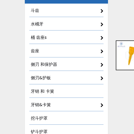
斗齿
水桶牙
桶 齿座s
齿座
侧刃 和保护器
侧刃&护板
牙销 和 卡簧
牙销&卡簧
挖斗护罩
铲斗护罩