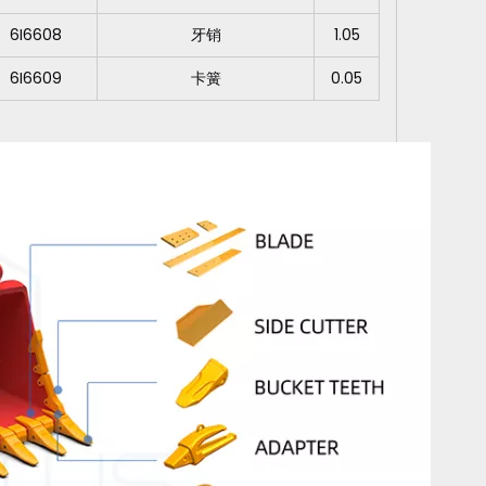
6I6608
牙销
1.05
6I6609
卡簧
0.05