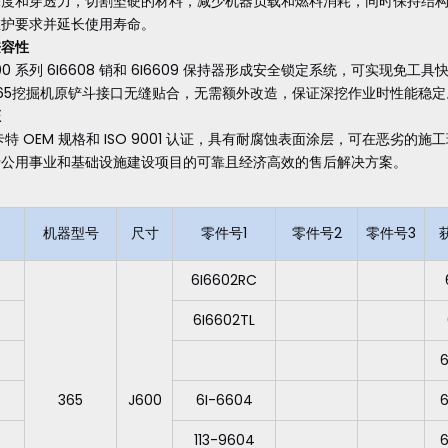
深度和穿透力，切割坚硬的材料，减少机器负载和燃料消耗，同时保持结
维护要求并延长使用寿命。
兼容性
600 系列 6I6608 销和 6I6609 保持器形成安全锁定系统，可实
65挖掘机原铲斗接口无缝贴合，无需额外改造，保证深挖作业时性能稳定
证
卡特 OEM 规格和 ISO 9001 认证，具有耐腐蚀表面涂层，可在恶
于公用事业和基础设施建设项目的可靠且经济高效的售后解决方案。
机器型号
尺寸
零件号1
零件号2
零件号3
6I6602RC
6I6602TL
6
365
J600
6I-6604
6
113-9604
6