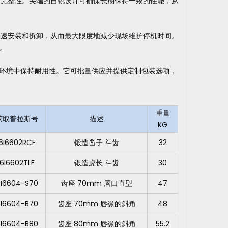
构完整性。尖端的自锐设计可确保长期保持一致的性能，从
现免工具快速安装和拆卸，从而最大限度地减少现场维护停机时间。
。
劣的施工环境中保持耐用性。它可批量供应并提供定制包装选项，
重量
获取普拉斯号
描述
KG
6I6602RCF
锻造凿子 斗齿
32
6I6602TLF
锻造虎长 斗齿
30
I6604-S70
齿座 70mm 唇口直型
47
I6604-B70
齿座 70mm 唇缘的斜角
48
I6604-B80
齿座 80mm 唇缘的斜角
55.2