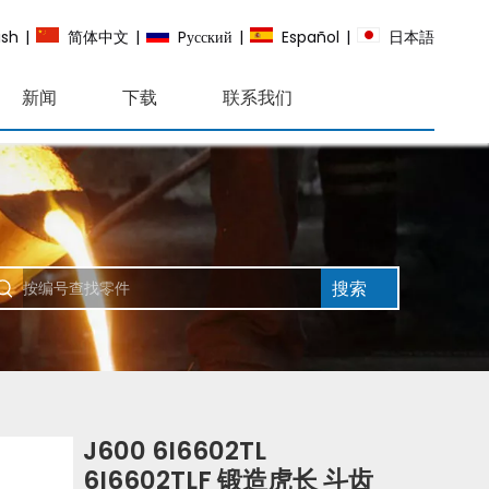
ish
|
简体中文
|
Pусский
|
Español
|
日本語
新闻
下载
联系我们
搜索
J600 6I6602TL
6I6602TLF 锻造虎长 斗齿