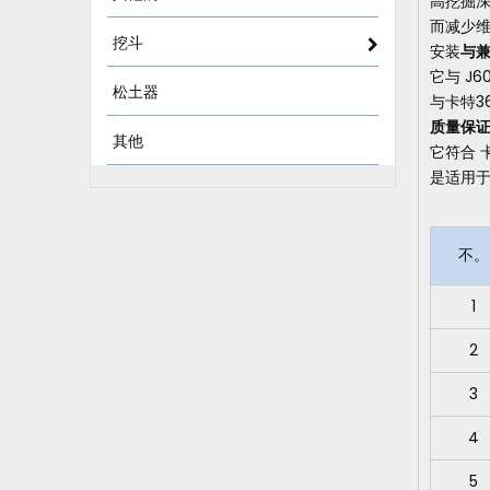
高挖掘
而减少
挖斗
安装
与
它与 J
松土器
与卡特3
质量保
其他
它符合 
是适用
不。
1
2
3
4
5