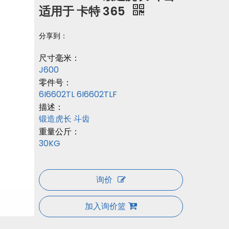
适用于 卡特 365
分享到：
尺寸毫米：
J600
零件号：
6I6602TL 6I6602TLF
描述：
锻造虎长 斗齿
重量公斤：
30KG
询价
加入询价篮