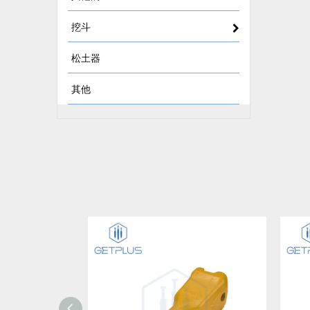
挖斗
松土器
其他