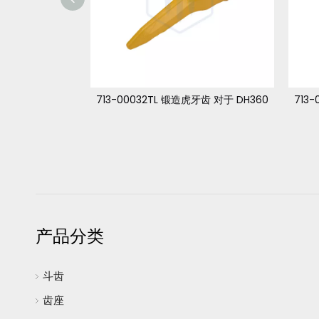
式长牙 DH420
713-00032TL 锻造虎牙齿 对于 DH360
713
产品分类
斗齿
齿座