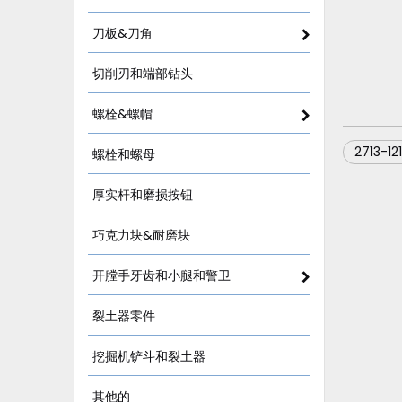
刀板&刀角
切削刃和端部钻头
螺栓&螺帽
2713-12
螺栓和螺母
厚实杆和磨损按钮
巧克力块&耐磨块
开膛手牙齿和小腿和警卫
裂土器零件
挖掘机铲斗和裂土器
其他的