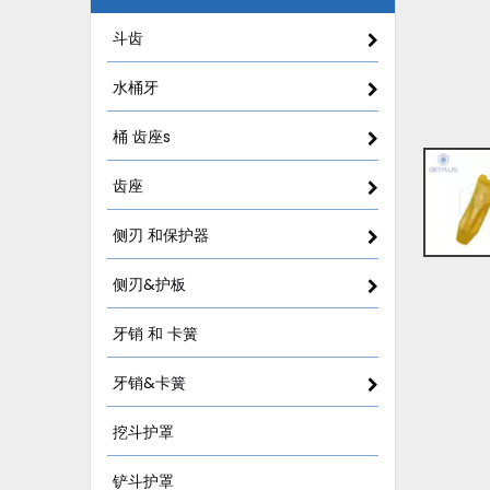
斗齿
水桶牙
桶 齿座s
齿座
侧刃 和保护器
侧刃&护板
牙销 和 卡簧
牙销&卡簧
挖斗护罩
铲斗护罩