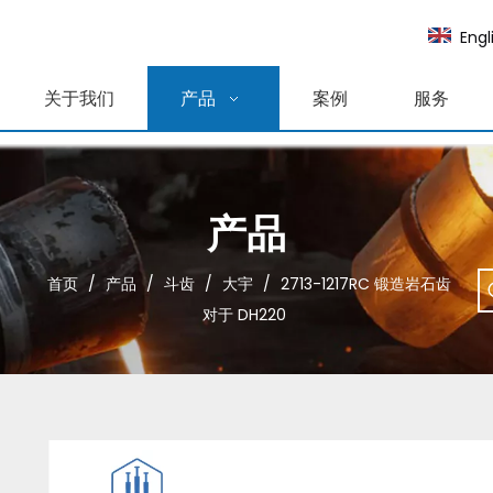
Engl
关于我们
产品
案例
服务
产品
首页
/
产品
/
斗齿
/
大宇
/
2713-1217RC 锻造岩石齿
对于 DH220