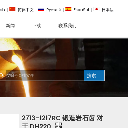
ish
|
简体中文
|
Pусский
|
Español
|
日本語
新闻
下载
联系我们
搜索
2713-1217RC 锻造岩石齿 对
于 DH220