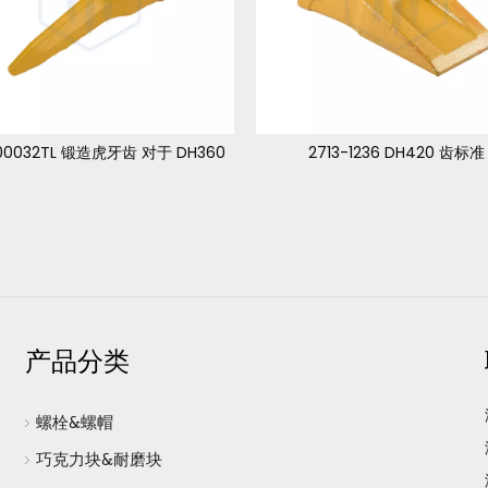
-00032TL 锻造虎牙齿 对于 DH360
2713-1236 DH420 齿标准
产品分类
螺栓&螺帽
巧克力块&耐磨块