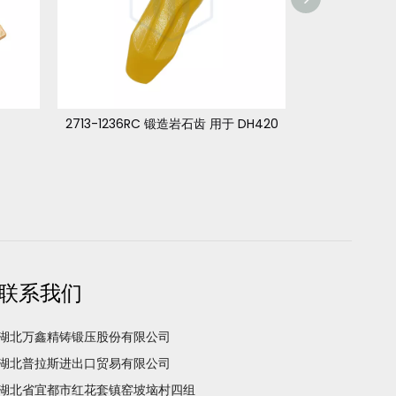
2713-1236RC 锻造岩石齿 用于 DH420
2713-1
联系我们
湖北万鑫精铸锻压股份有限公司
湖北普拉斯进出口贸易有限公司
湖北省宜都市红花套镇窑坡垴村四组