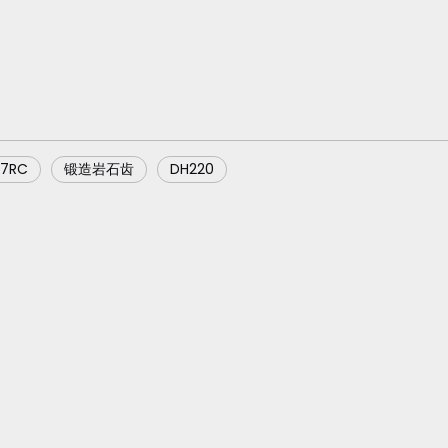
17RC
锻造岩石齿
DH220