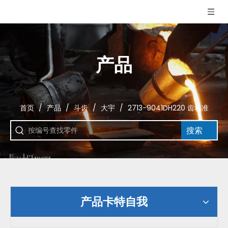
产品
首页
/
产品
/
斗齿
/
大宇
/
2713-9041DH220 齿标准
搜索
产品卡特自我