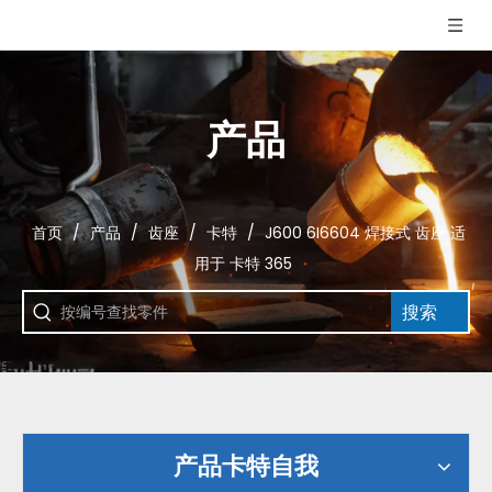
产品
首页
/
产品
/
齿座
/
卡特
/
J600 6I6604 焊接式 齿座 适
用于 卡特 365
搜索
产品卡特自我