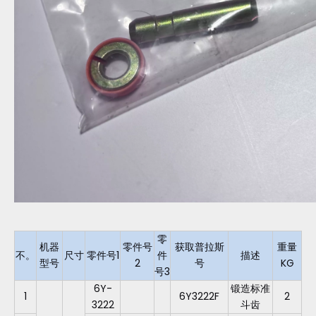
零
机器
零件号
获取普拉斯
重量
不。
尺寸
零件号1
件
描述
型号
2
号
KG
号3
6Y-
锻造标准
1
6Y3222F
2
3222
斗齿