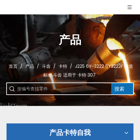
产品
首页
/
产品
/
斗齿
/
卡特
/
J225 6Y-3222 6Y3222F 锻造
标准 斗齿 适用于 卡特 307
搜索
产品卡特自我