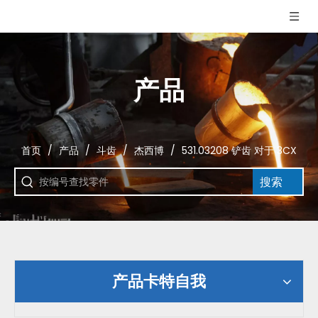
产品
首页
/
产品
/
斗齿
/
杰西博
/
531.03208 铲齿 对于 3CX
搜索
产品卡特自我