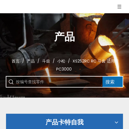
产品
首页
/
产品
/
斗齿
/
小松
/
XS252RC RC 斗齿 适用于
PC3000
搜索
产品卡特自我