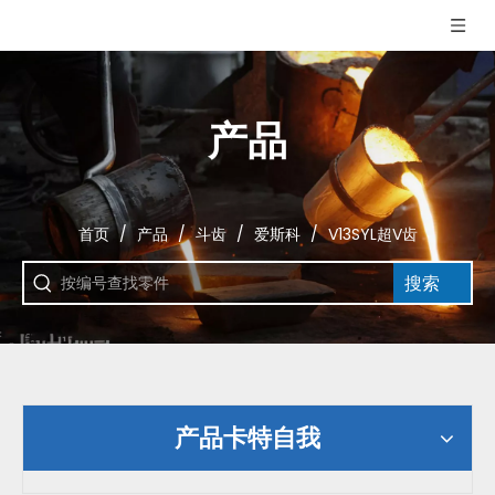
产品
首页
/
产品
/
斗齿
/
爱斯科
/
V13SYL超V齿
搜索
产品卡特自我