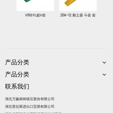
斗齿
V19SYL超V齿
25R-12 裂土器 斗齿 齿
V
产品分类
产品分类
联系我们
湖北万鑫精铸锻压股份有限公司
湖北普拉斯进出口贸易有限公司