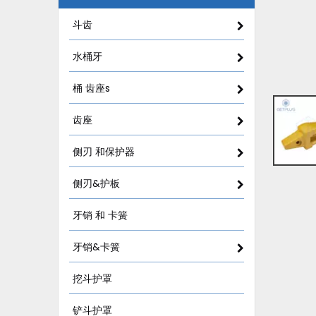
斗齿
水桶牙
桶 齿座s
齿座
侧刃 和保护器
侧刃&护板
牙销 和 卡簧
牙销&卡簧
挖斗护罩
铲斗护罩