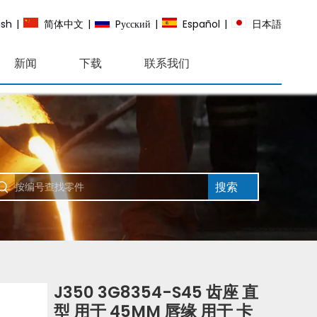
ish
|
简体中文
|
Pусский
|
Español
|
日本語
新闻
下载
联系我们
搜索
J350 3G8354-S45 齿座 直
型 用于 45MM 唇缘 用于 卡