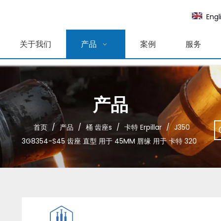
Engl
关于我们
产品
案例
服务
产品
首页
/
产品
/
桶 齿座s
/
卡特 Erpillar
/
J350
3G8354-S45 齿座 直型 用于 45MM 唇缘 用于 卡特 320