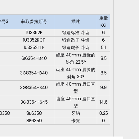
重量
件号3
获取普拉斯号
描述
KG
1U3352F
锻造标准 斗齿
6
1U3352RCF
锻造凿子 斗齿
6
1U3352TLF
锻造虎长 斗齿
5.1
齿座 40mm 唇缘的
6I6354-B40
8.5
斜角 22.5°
齿座 40mm 唇缘的
3G8354-B40
8.5
斜角 30°
齿座 40mm 唇口直
3G8354-S40
9.9
型
齿座 45mm 唇口直
3G8354-S45
14.6
型
-0358
8E6358
牙销
0.25
8E6359
卡簧
0