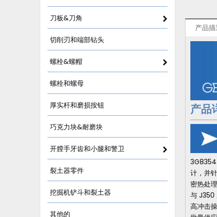
刀板&刀角
产品描
切削刃和端部钻头
螺栓&螺帽
螺栓和螺母
厚实杆和磨损按钮
产品
巧克力块&耐磨块
开膛手牙齿和小腿和警卫
3G835
裂土器零件
计，并针
密热处
挖掘机铲斗和裂土器
与 J3
高冲击操
其他的