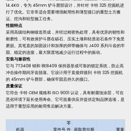
14.4KG，专为 45mm 铲斗唇部设计，并针对 卡特 325 挖掘机进
行了优化。它非常适合需要增强耐用性和薄型接口的重型土方搬
运、挖沟和轻型施工任务。
性能特点
采用高级结构钢锻造而成，并经过精密热处理，具有优异的韧性和
耐磨性，可有效保护斗唇在砾石、压实土壤和轻质岩石条件下免受
磨损。其笔直的加固设计和加厚的焊带确保与 J400 系列斗齿的牢
固、稳定的连接，最大限度地减少运行过程中的振动。
安装与兼容性
它与 7T3408 销和 8E8409 保持器形成可靠的锁定系统，防止高
冲击操作期间牙齿脱落。它设计用于直接焊接到 卡特 325 挖掘机
的 45mm 铲斗唇部，确保牢固且持久的接口。
质量保证
它符合 卡特 OEM 规格和 ISO 9001 认证，具有耐腐蚀涂层，可在
恶劣环境下延长使用寿命。它可批量供应并提供定制品牌选项，是
适用于重型应用的耐用售后解决方案。
零
机器
零件号
件
获取普拉斯
重量