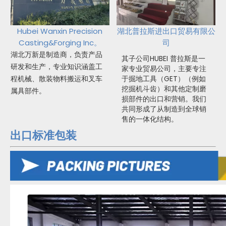
Hubei Wanxin Precision
湖北普拉斯进出口贸易有限公
Casting&Forging Inc。
司
湖北万新是制造商，负责产品
其子公司HUBEI 普拉斯是一
研发和生产，专业知识涵盖工
家专业贸易公司，主要专注
程机械、散装物料搬运和叉车
于掘地工具（GET）（例如
挖掘机斗齿）和其他定制磨
属具部件。
损部件的出口和营销。我们
共同形成了从制造到全球销
售的一体化结构。
出口标准包装