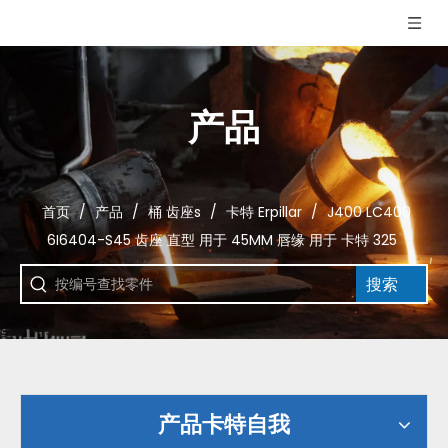
产品
首页
/
产品
/
桶 齿座s
/
卡特 Erpillar
/
J400 LC400
6I6404-S45 齿座 直型 用于 45MM 唇缘 用于 卡特 325
搜索
产品卡特自我