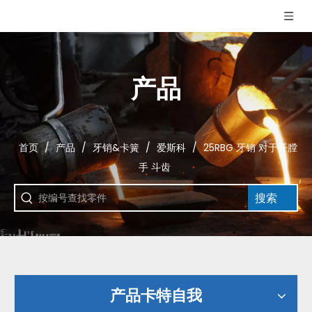
产品
首页
/
产品
/
牙销&卡簧
/
爱斯科
/
25RBG 牙销 对于开膛
手 斗齿
搜索
产品卡特自我