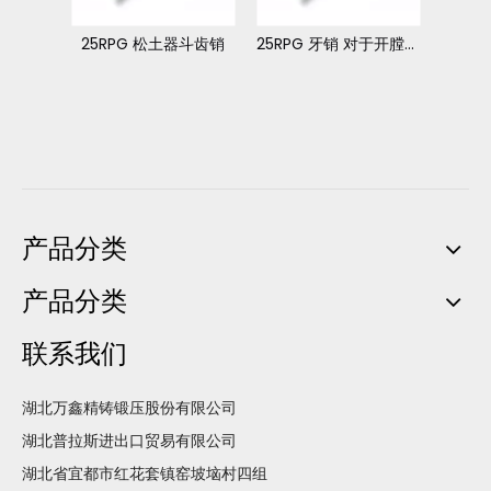
铲斗 牙销
25RPG 松土器斗齿销
25RPG 牙销 对于开膛手 斗齿
产品分类
产品分类
联系我们
湖北万鑫精铸锻压股份有限公司
湖北普拉斯进出口贸易有限公司
湖北省宜都市红花套镇窑坡垴村四组