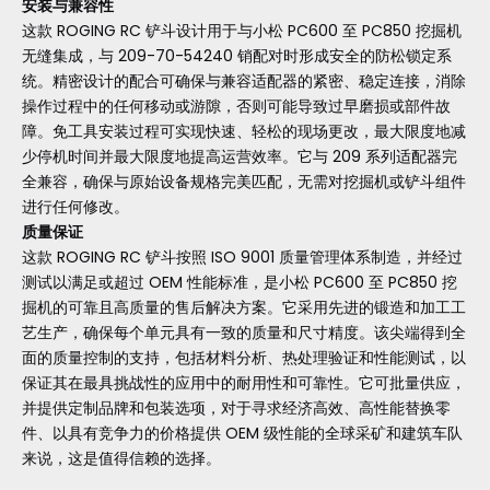
安装与兼容性
这款 ROGING RC 铲斗设计用于与小松 PC600 至 PC850 挖掘机
无缝集成，与 209-70-54240 销配对时形成安全的防松锁定系
统。精密设计的配合可确保与兼容适配器的紧密、稳定连接，消除
操作过程中的任何移动或游隙，否则可能导致过早磨损或部件故
障。免工具安装过程可实现快速、轻松的现场更改，最大限度地减
少停机时间并最大限度地提高运营效率。它与 209 系列适配器完
全兼容，确保与原始设备规格完美匹配，无需对挖掘机或铲斗组件
进行任何修改。
质量保证
这款 ROGING RC 铲斗按照 ISO 9001 质量管理体系制造，并经过
测试以满足或超过 OEM 性能标准，是小松 PC600 至 PC850 挖
掘机的可靠且高质量的售后解决方案。它采用先进的锻造和加工工
艺生产，确保每个单元具有一致的质量和尺寸精度。该尖端得到全
面的质量控制的支持，包括材料分析、热处理验证和性能测试，以
保证其在最具挑战性的应用中的耐用性和可靠性。它可批量供应，
并提供定制品牌和包装选项，对于寻求经济高效、高性能替换零
件、以具有竞争力的价格提供 OEM 级性能的全球采矿和建筑车队
来说，这是值得信赖的选择。