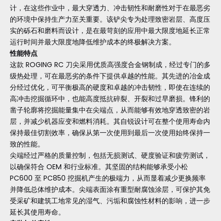
计，在这些作业中，最大穿透力、冲击韧性和耐磨性对于在最恶劣
的环境中保持生产力至关重要。该铲尖专为处理致密岩层、高度压
实的砾石和磨料而设计，是在最苛刻的应用中最大限度地延长正常
运行时间并最大限度地降低维护成本的终极解决方案。
性能特点
这款 ROGING RC 刀尖采用优质高强度合金钢制成，经过专门的多
级热处理，可在最恶劣的条件下提供卓越的性能。其先进的冶金成
分经过优化，可平衡极高的硬度和卓越的冲击韧性，即使在连续的
高冲击挖掘循环中，也能高度抵抗碎裂、开裂和过早磨损。锋利的
凿子轮廓将挖掘能量集中在尖端点，从而能够有效地穿透致密的岩
层，并减少机器应变和燃料消耗。其自锐设计可在整个使用寿命内
保持最佳切割效率，确保从第一次使用到最后一次使用始终保持一
致的性能。
尖端经过严格的质量控制，包括无损测试、硬度验证和疲劳测试，
以确保符合 OEM 和行业标准。其坚固的结构能够承受小松
PC600 至 PC850 挖掘机产生的极端力，从而显着减少更换频率
并降低总体维护成本。尖端表面涂有重型耐腐蚀涂层，可保护其免
受采矿和建筑工地常见的湿气、污垢和腐蚀性材料的影响，进一步
延长其使用寿命。