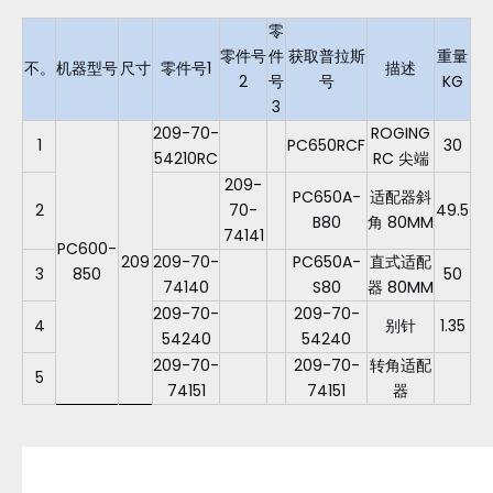
零
零件号
件
获取普拉斯
重量
不。
机器型号
尺寸
零件号1
描述
2
号
号
KG
3
209-70-
ROGING
1
PC650RCF
30
54210RC
RC 尖端
209-
PC650A-
适配器斜
2
70-
49.5
B80
角 80MM
74141
PC600-
209
209-70-
PC650A-
直式适配
3
850
50
74140
S80
器 80MM
209-70-
209-70-
4
别针
1.35
54240
54240
209-70-
209-70-
转角适配
5
74151
74151
器