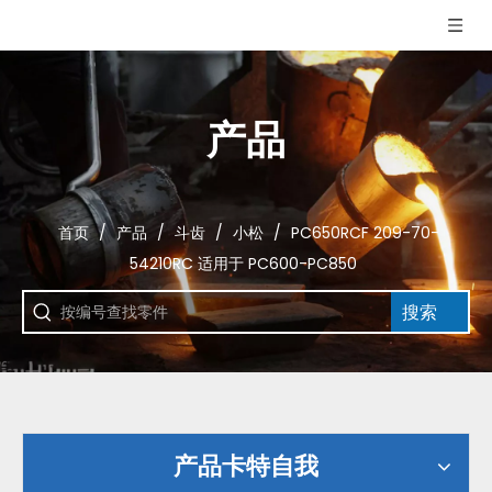
产品
首页
/
产品
/
斗齿
/
小松
/
PC650RCF 209-70-
54210RC 适用于 PC600-PC850
搜索
产品卡特自我