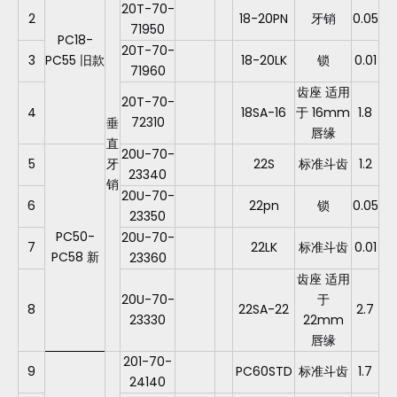
20T-70-
2
18-20PN
牙销
0.05
71950
PC18-
20T-70-
3
PC55 旧款
18-20LK
锁
0.01
71960
齿座 适用
20T-70-
4
18SA-16
于 16mm
1.8
72310
垂
唇缘
直
20U-70-
5
牙
22S
标准斗齿
1.2
23340
销
20U-70-
6
22pn
锁
0.05
23350
PC50-
20U-70-
7
22LK
标准斗齿
0.01
PC58 新
23360
齿座 适用
20U-70-
于
8
22SA-22
2.7
23330
22mm
唇缘
201-70-
9
PC60STD
标准斗齿
1.7
24140