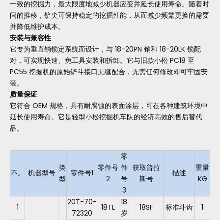
一致的挖掘力，最大限度地减少机器应变并延长使用寿命。随着时
间的推移，铲尖可保持稳定的挖掘性能，从而减少频繁更换的需要
并降低维护成本。
安装与兼容性
它专为垂直销锁定系统而设计，与 18-20PN 销和 18-20LK 锁配
对，可实现快速、免工具安装和拆卸。它与旧款小松 PC18 至
PC55 挖掘机的原始铲斗接口无缝配合，无需任何修改即可牢固安
装。
质量保证
它符合 OEM 规格，具有耐腐蚀的表面涂层，可在各种建筑环境中
延长使用寿命。它是轻型小松挖掘机车队的经济高效的售后替代
品。
零
类
零件号
件
获取普拉
重量
不。
机器型号
零件号1
描述
型
2
号
斯号
KG
3
20T-70-
18
1
18TL
18SF
标准斗齿
1
72320
岁