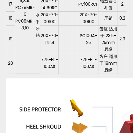
6,8,10
20X-70-
锻造岩石
17
PC100RCF
2
PC78MR-
14160RC
斗齿
6
水
20X-70-
20X-70-
18
牙销
0.2
PC88MR-
平
00100
00100
8,10
牙
齿座 适用
销
20X-70-
PC100A-
于 23.5-
19
2.9
14151
25
25mm
唇缘
齿座 适用
775-HL-
775-HL-
20
于 18mm
100AS
100AS
唇缘