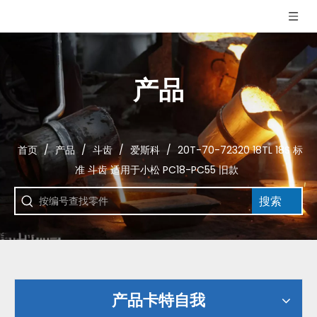
产品
首页
/
产品
/
斗齿
/
爱斯科
/
20T-70-72320 18TL 18S 标
准 斗齿 适用于小松 PC18-PC55 旧款
搜索
产品卡特自我