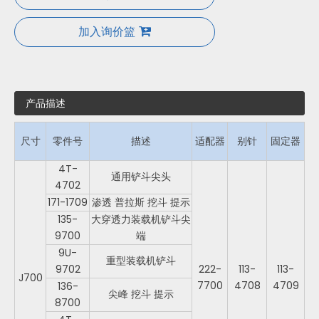
加入询价篮
产品描述
尺寸
零件号
描述
适配器
别针
固定器
4T-
通用铲斗尖头
4702
171-1709
渗透 普拉斯 挖斗 提示
135-
大穿透力装载机铲斗尖
9700
端
9U-
重型装载机铲斗
9702
222-
113-
113-
J700
7700
4708
4709
136-
尖峰 挖斗 提示
8700