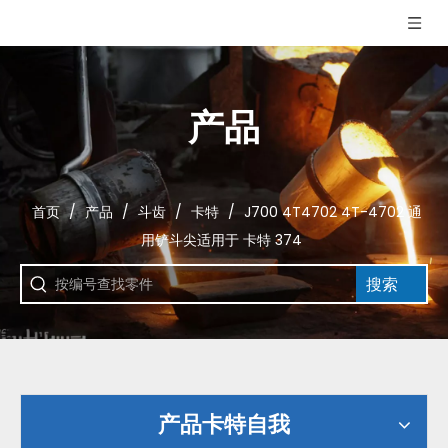
产品
首页
/
产品
/
斗齿
/
卡特
/
J700 4T4702 4T-4702 通
用铲斗尖适用于 卡特 374
搜索
产品卡特自我