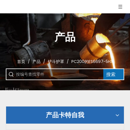
产品
首页
/
产品
/
铲斗护罩
/
PC200的ES6697-5HX
搜索
产品卡特自我