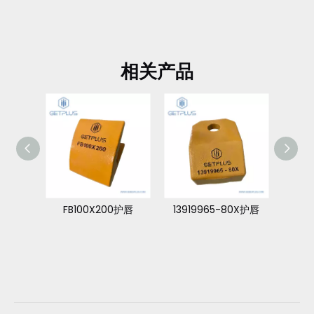
相关产品
焊接护罩
FB100X200护唇
13919965-80X护唇
PC2