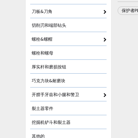
保护者P
刀板&刀角
切削刃和端部钻头
螺栓&螺帽
螺栓和螺母
厚实杆和磨损按钮
巧克力块&耐磨块
开膛手牙齿和小腿和警卫
裂土器零件
挖掘机铲斗和裂土器
其他的