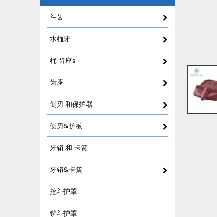
斗齿
水桶牙
桶 齿座s
齿座
侧刃 和保护器
侧刃&护板
牙销 和 卡簧
牙销&卡簧
挖斗护罩
铲斗护罩