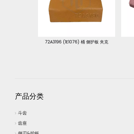
72A3196 (1E1076) 桶 侧护板 夹克
产品分类
斗齿
齿座
侧刃&护板