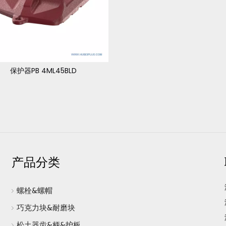
保护器PB 4ML45BLD
产品分类
螺栓&螺帽
巧克力块&耐磨块
松土器齿&柄&护板