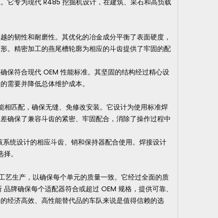
它专为现代 R485 挖掘机设计，在建筑、采石和高负载
卓越的韧性和耐磨性。其优化的冶金成分平衡了表面硬度，
变形。精密加工的燕尾槽轮廓为相应的斗齿提供了牢固的配
保符合现代 OEM 性能标准。其坚固的结构经过精心设
换的需要并降低总体维护成本。
形状和功能相匹配，确保无缝、免修改安装。它设计为使用标准焊
公差确保了兼容斗齿的紧密、牢固配合，消除了操作过程中
与专为该系统设计的相应斗齿、销和保持器配合使用。焊接设计
选择。
处理工艺生产，以确保每个单元的质量一致。它经过全面的质
 品牌确保每个适配器符合或超过 OEM 规格，提供可靠、
件的经济高效、高性能替代品的车队来说是值得信赖的选