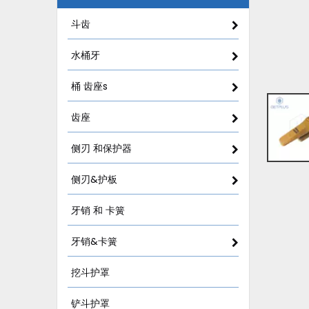
斗齿
水桶牙
桶 齿座s
齿座
侧刃 和保护器
侧刃&护板
牙销 和 卡簧
牙销&卡簧
挖斗护罩
铲斗护罩