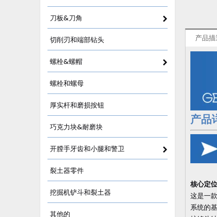
刀板&刀角
产品描
切削刃和端部钻头
螺栓&螺帽
螺栓和螺母
厚实杆和磨损按钮
产品
巧克力块&耐磨块
开膛手牙齿和小腿和警卫
裂土器零件
核心定
挖掘机铲斗和裂土器
这是一款
系统的
其他的