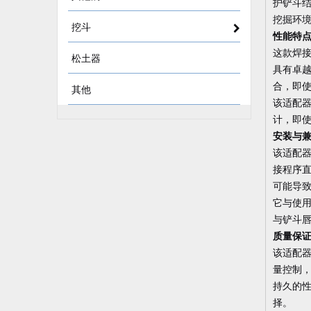
护铲斗结
挖掘环
挖斗
性能特
这款焊
松土器
具有卓
合，即
其他
该适配器
计，即
安装与
该适配器
接程序
可能导
它与使用
与铲斗
质量保
该适配器
量控制，
持久的
择。