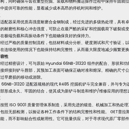
构，同时确保斗齿在重型挖掘、装载和物料搬运操作过程中保持牢固就位。
境中提供可靠的性能，显着减少成本高昂的停机时间和维护。
点
接适配器采用优质高强度耐磨合金钢制成，经过先进的多级热处理，具有
越的耐磨性和核心冲击强度，可防止在最严酷的采矿和挖掘载荷下破裂或
使在极端负载和高振动条件下也能确保良好的保持力。
经过严格的质量控制流程，包括材料成分分析、硬度测试和尺寸验证，以确
使在连续使用的情况下也能保持结构完整性，从而最大限度地减少频繁更
兼容性
经过精密设计，可与原始 Hyundai 66NB-31320 组件的配合、
直接焊接到铲斗唇部，其预加工表面可确保正确对准和熔深。精确的尺寸
致过早磨损的移动或游隙。
 66NB-31320 适配器规格的现代 R485 挖掘机铲斗完全兼容，并
唇部形成永久、牢固的结合，使其成为新铲斗制造和维护/维修应用的理想
证
按照 ISO 9001 质量管理体系制造，采用先进的锻造、机械加工和热
包括无损检测，以验证各种工作条件下的结构完整性和性能。 GET普拉斯
性能，而不影响贴合性或耐用性。它可批量供应，对于寻求现代原厂零部