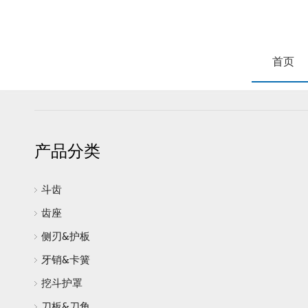
首页
产品分类
斗齿
齿座
侧刃&护板
牙销&卡簧
挖斗护罩
刀板&刀角