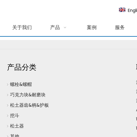
Engl
关于我们
产品
案例
服务
产品分类
螺栓&螺帽
巧克力块&耐磨块
松土器齿&柄&护板
挖斗
松土器
其他